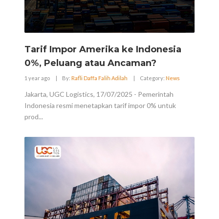
Tarif Impor Amerika ke Indonesia
0%, Peluang atau Ancaman?
1 year ago
|
By:
Rafli Daffa Falih Adilah
|
Category:
News
Jakarta, UGC Logistics, 17/07/2025 - Pemerintah
Indonesia resmi menetapkan tarif impor 0% untuk
prod...