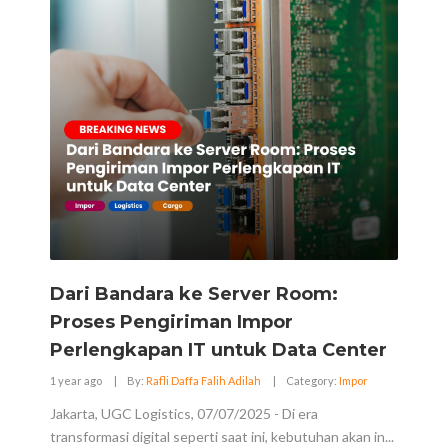
Dari Bandara ke Server Room:
Proses Pengiriman Impor
Perlengkapan IT untuk Data Center
1 year ago
|
By:
Rafli Daffa Falih Adilah
|
Category:
Impor
Jakarta, UGC Logistics, 07/07/2025 - Di era
transformasi digital seperti saat ini, kebutuhan akan in...