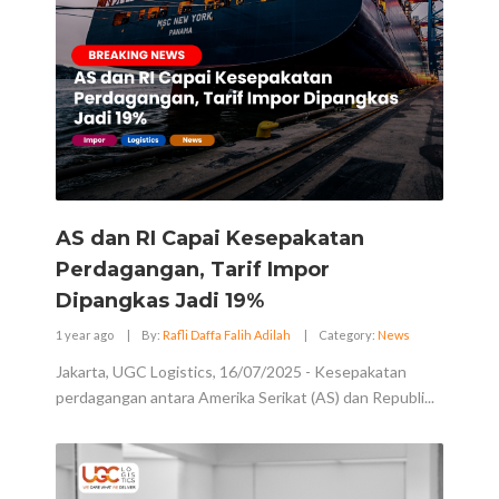
AS dan RI Capai Kesepakatan
Perdagangan, Tarif Impor
Dipangkas Jadi 19%
1 year ago
|
By:
Rafli Daffa Falih Adilah
|
Category:
News
Jakarta, UGC Logistics, 16/07/2025 - Kesepakatan
perdagangan antara Amerika Serikat (AS) dan Republi...