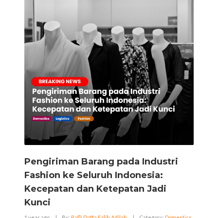
Pengiriman Barang pada Industri
Fashion ke Seluruh Indonesia:
Kecepatan dan Ketepatan Jadi
Kunci
1 year ago
|
By:
Rafli Daffa Falih Adilah
|
Category:
Domestics