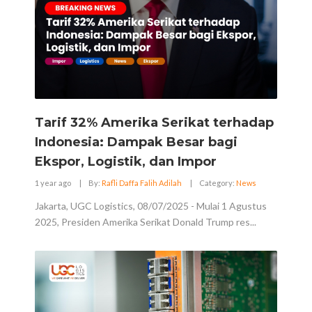
Tarif 32% Amerika Serikat terhadap
Indonesia: Dampak Besar bagi
Ekspor, Logistik, dan Impor
1 year ago
|
By:
Rafli Daffa Falih Adilah
|
Category:
News
Jakarta, UGC Logistics, 08/07/2025 - Mulai 1 Agustus
2025, Presiden Amerika Serikat Donald Trump res...