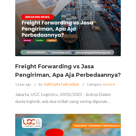
Freight Forwarding vs Jasa
Pengiriman, Apa Aja Perbedaannya?
1 year ago
|
By:
Rafli Daffa Falih Adilah
|
Category:
service
Jakarta, UGC Logistics, 20/02/2025 - &nbsp;Dalam
dunia logistik, ada dua istilah yang sering digunak...