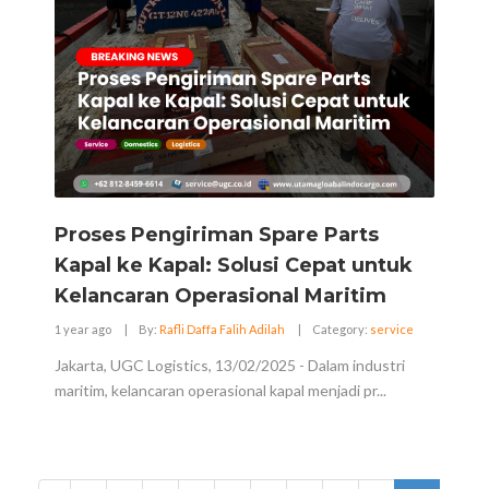
Proses Pengiriman Spare Parts
Kapal ke Kapal: Solusi Cepat untuk
Kelancaran Operasional Maritim
1 year ago
|
By:
Rafli Daffa Falih Adilah
|
Category:
service
Jakarta, UGC Logistics, 13/02/2025 - Dalam industri
maritim, kelancaran operasional kapal menjadi pr...