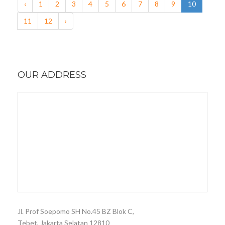
‹
1
2
3
4
5
6
7
8
9
10
11
12
›
OUR ADDRESS
Jl. Prof Soepomo SH No.45 BZ Blok C,
Tebet, Jakarta Selatan 12810