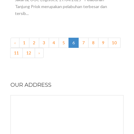
Tanjung Priok merupakan pelabuhan terbesar dan
tersib...
‹
1
2
3
4
5
6
7
8
9
10
11
12
›
OUR ADDRESS