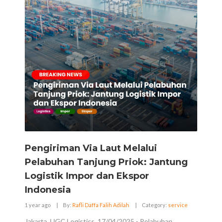
Pengiriman Via Laut Melalui
Pelabuhan Tanjung Priok: Jantung
Logistik Impor dan Ekspor
Indonesia
1 year ago
|
By:
Rafli Daffa Falih Adilah
|
Category:
service
Jakarta, UGC Logistics, 17/04/2025 - Pelabuhan