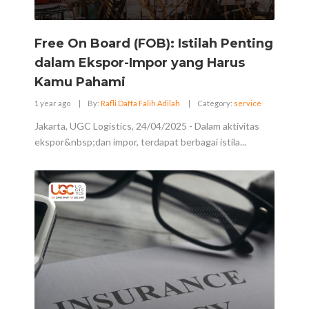
Free On Board (FOB): Istilah Penting
dalam Ekspor-Impor yang Harus
Kamu Pahami
1 year ago
|
By:
Rafli Daffa Falih Adilah
|
Category:
service
Jakarta, UGC Logistics, 24/04/2025 - Dalam aktivitas
ekspor&nbsp;dan impor, terdapat berbagai istila...