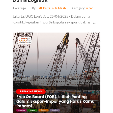
Dunia Logistik
1 year ago
|
By:
Rafli Daffa Falih Adilah
|
Category:
Impor
Jakarta, UGC Logistics, 25/04/2025 - Dalam dunia
logistik, kegiatan impor&nbsp;dan ekspor tidak hany...