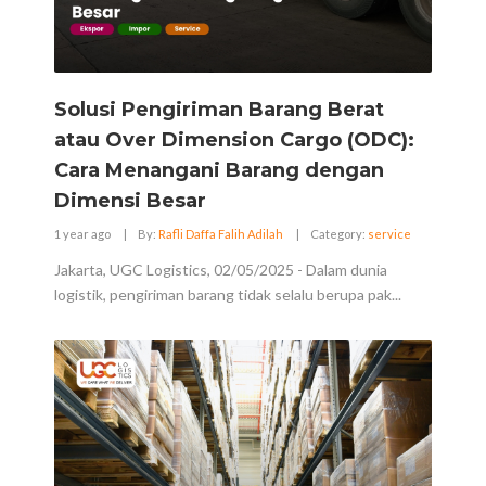
Solusi Pengiriman Barang Berat
atau Over Dimension Cargo (ODC):
Cara Menangani Barang dengan
Dimensi Besar
1 year ago
|
By:
Rafli Daffa Falih Adilah
|
Category:
service
Jakarta, UGC Logistics, 02/05/2025 - Dalam dunia
logistik, pengiriman barang tidak selalu berupa pak...