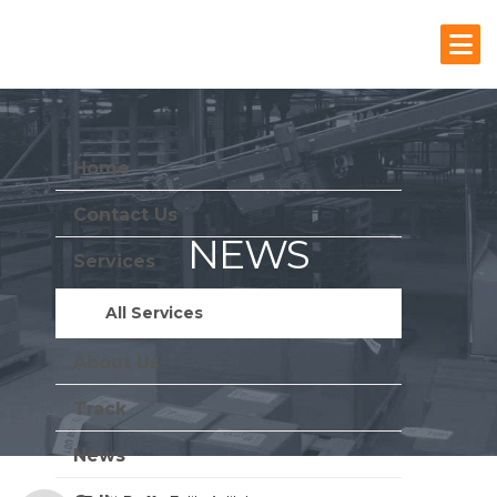
Home
Contact Us
NEWS
Services
Stay Update With Us
All Services
About Us
Track
News