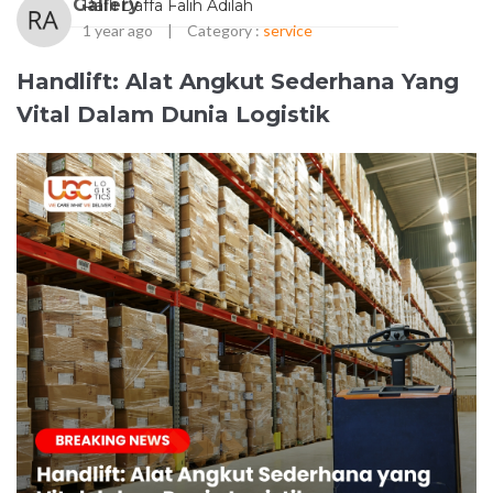
Gallery
Rafli Daffa Falih Adilah
1 year ago
|
Category :
service
Handlift: Alat Angkut Sederhana Yang
Vital Dalam Dunia Logistik