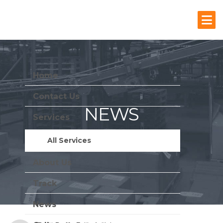
Home
Contact Us
NEWS
Services
Stay Update With Us
All Services
About Us
Track
News