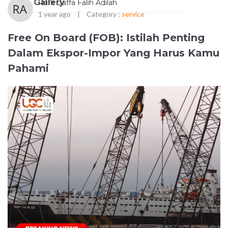
Gallery
Rafli Daffa Falih Adilah
1 year ago
|
Category :
service
Free On Board (FOB): Istilah Penting
Dalam Ekspor-Impor Yang Harus Kamu
Pahami