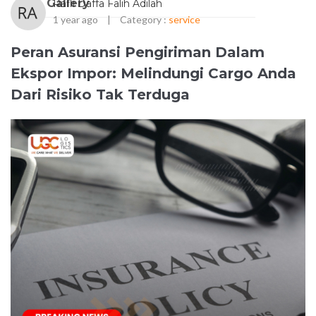
Gallery
Rafli Daffa Falih Adilah
1 year ago
|
Category :
service
Peran Asuransi Pengiriman Dalam
Ekspor Impor: Melindungi Cargo Anda
Dari Risiko Tak Terduga