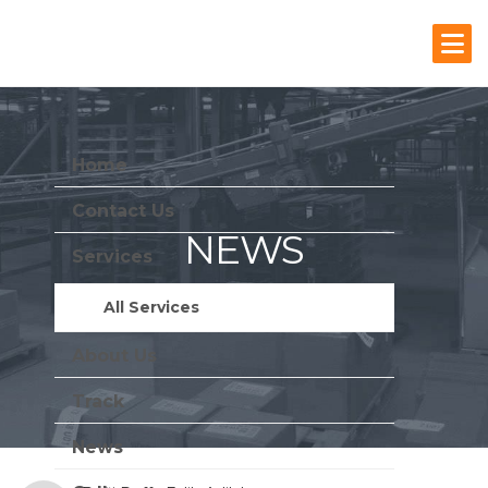
Home
Contact Us
NEWS
Services
Stay Update With Us
All Services
About Us
Track
News