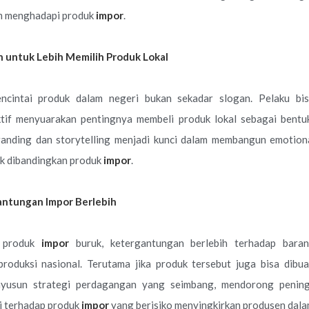
am menghadapi produk
impor
.
 untuk Lebih Memilih Produk Lokal
cintai produk dalam negeri bukan sekadar slogan. Pelaku bisn
tif menyuarakan pentingnya membeli produk lokal sebagai bent
randing dan storytelling menjadi kunci dalam membangun emotiona
ik dibandingkan produk
impor
.
antungan Impor Berlebih
a produk
impor
buruk, ketergantungan berlebih terhadap bara
oduksi nasional. Terutama jika produk tersebut juga bisa dibuat
nyusun strategi perdagangan yang seimbang, mendorong peni
i terhadap produk
impor
yang berisiko menyingkirkan produsen dala