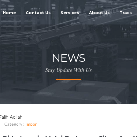
Home
Contact Us
Services
About Us
Track
NEWS
Stay Update With Us
Falih Adilah
|
Category :
Impor