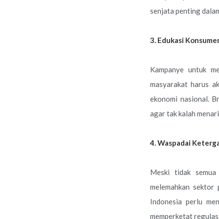
senjata penting dal
3. Edukasi Konsumen
Kampanye untuk men
masyarakat harus ak
ekonomi nasional. B
agar tak kalah menar
4. Waspadai Keterg
Meski tidak semu
melemahkan sektor pr
Indonesia perlu me
memperketat regulas