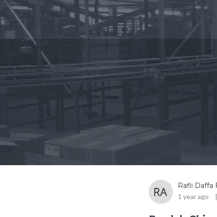
Rafli Daffa 
1 year ago