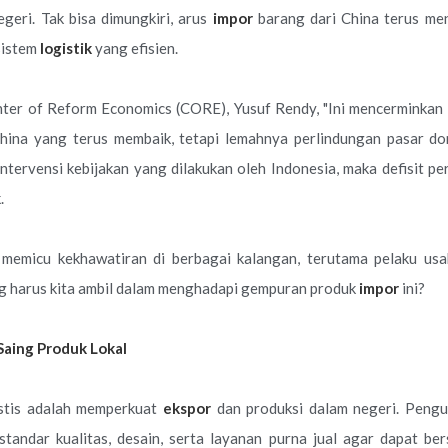
geri. Tak bisa dimungkiri, arus
impor
barang dari China terus me
sistem
logistik
yang efisien.
er of Reform Economics (CORE), Yusuf Rendy, "Ini mencerminkan 
hina yang terus membaik, tetapi lemahnya perlindungan pasar dom
a intervensi kebijakan yang dilakukan oleh Indonesia, maka defisit 
.
 memicu kekhawatiran di berbagai kalangan, terutama pelaku u
ng harus kita ambil dalam menghadapi gempuran produk
impor
ini?
Saing Produk Lokal
istis adalah memperkuat
ekspor
dan produksi dalam negeri. Pengu
standar kualitas, desain, serta layanan purna jual agar dapat be