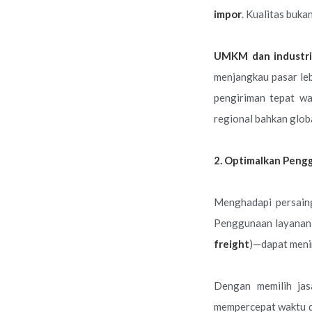
impor
. Kualitas buka
UMKM dan industri 
menjangkau pasar leb
pengiriman tepat wak
regional bahkan globa
2. Optimalkan Peng
Menghadapi persai
Penggunaan layana
freight
)—dapat menin
Dengan memilih jas
mempercepat waktu di