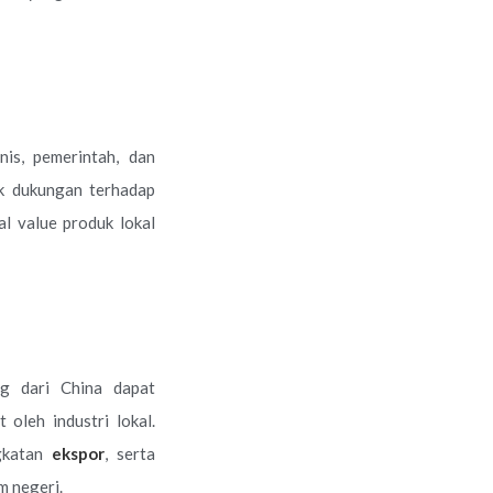
is, pemerintah, dan
uk dukungan terhadap
l value produk lokal
ng dari China dapat
 oleh industri lokal.
ngkatan
ekspor
, serta
m negeri.