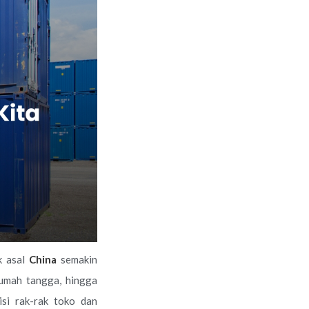
k asal
China
semakin
 rumah tangga, hingga
si rak-rak toko dan