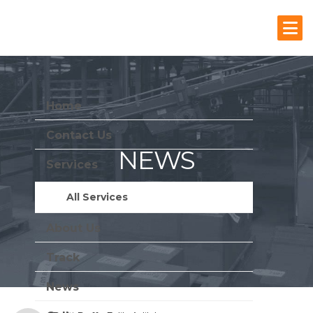
Home
Contact Us
NEWS
Services
Stay Update With Us
All Services
About Us
Track
News