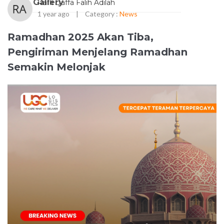
Gallery
Rafli Daffa Falih Adilah
1 year ago
|
Category :
News
Ramadhan 2025 Akan Tiba,
Pengiriman Menjelang Ramadhan
Semakin Melonjak