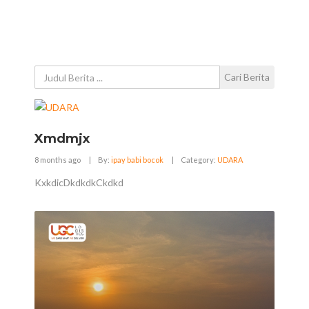
Cari Berita
Xmdmjx
8 months ago
|
By:
ipay babi bocok
|
Category:
UDARA
KxkdicDkdkdkCkdkd