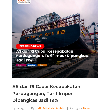
AS dan RI Capai Kesepakatan
Perdagangan, Tarif Impor
Dipangkas Jadi 19%
1 year ago
|
By:
Rafli Daffa Falih Adilah
|
Category:
News