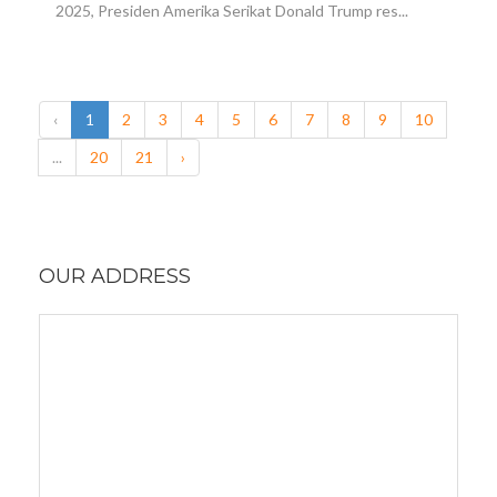
2025, Presiden Amerika Serikat Donald Trump res...
‹
1
2
3
4
5
6
7
8
9
10
...
20
21
›
OUR ADDRESS