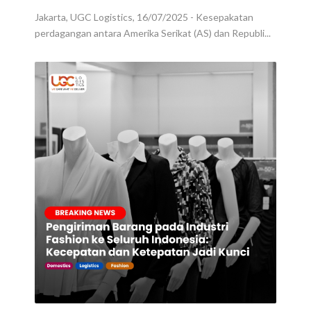
Jakarta, UGC Logistics, 16/07/2025 - Kesepakatan
perdagangan antara Amerika Serikat (AS) dan Republi...