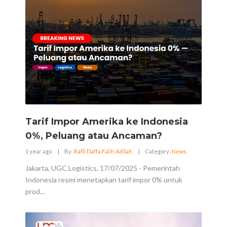
Tarif Impor Amerika ke Indonesia
0%, Peluang atau Ancaman?
1 year ago
|
By:
Rafli Daffa Falih Adilah
|
Category:
News
Jakarta, UGC Logistics, 17/07/2025 - Pemerintah
Indonesia resmi menetapkan tarif impor 0% untuk
prod...