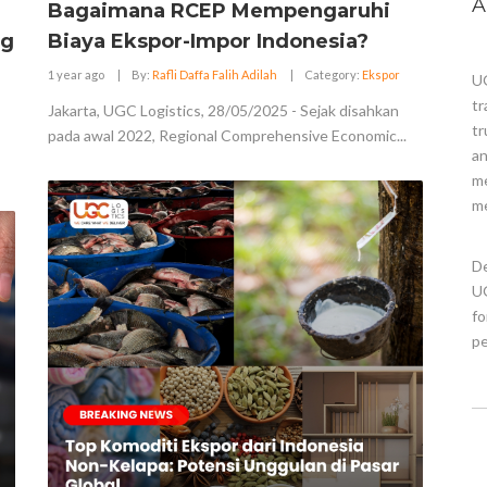
A
Bagaimana RCEP Mempengaruhi
ng
Biaya Ekspor-Impor Indonesia?
1 year ago
|
By:
Rafli Daffa Falih Adilah
|
Category:
Ekspor
UG
tr
Jakarta, UGC Logistics, 28/05/2025 - Sejak disahkan
tr
pada awal 2022, Regional Comprehensive Economic...
an
me
me
De
UG
fo
pe