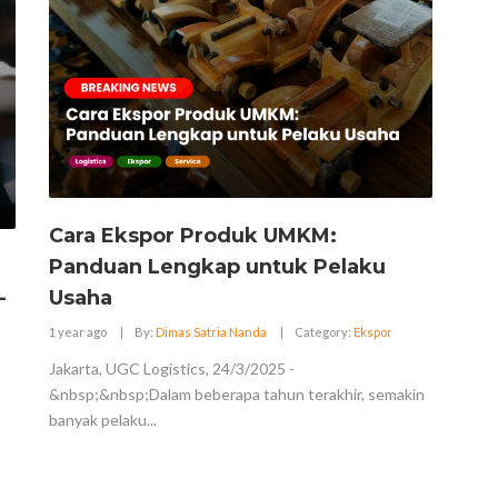
Cara Ekspor Produk UMKM:
Panduan Lengkap untuk Pelaku
-
Usaha
1 year ago
|
By:
Dimas Satria Nanda
|
Category:
Ekspor
Jakarta, UGC Logistics, 24/3/2025 -
&nbsp;&nbsp;Dalam beberapa tahun terakhir, semakin
banyak pelaku...