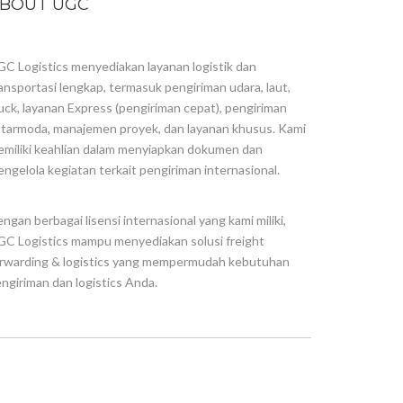
BOUT UGC
C Logistics menyediakan layanan logistik dan
ansportasi lengkap, termasuk pengiriman udara, laut,
uck, layanan Express (pengiriman cepat), pengiriman
tarmoda, manajemen proyek, dan layanan khusus. Kami
miliki keahlian dalam menyiapkan dokumen dan
ngelola kegiatan terkait pengiriman internasional.
ngan berbagai lisensi internasional yang kami miliki,
C Logistics mampu menyediakan solusi freight
rwarding & logistics yang mempermudah kebutuhan
ngiriman dan logistics Anda.