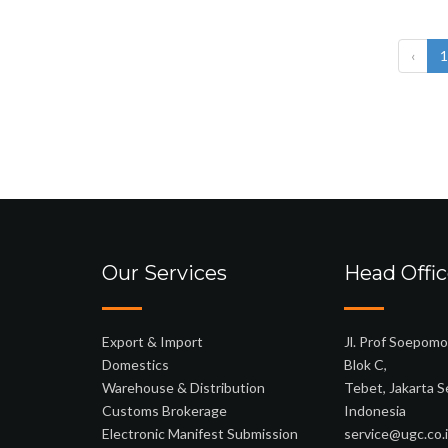
‹
1
Our Services
Head Offi
Export & Import
Jl. Prof Soepom
Domestics
Blok C,
Warehouse & Distribution
Tebet, Jakarta 
Customs Brokerage
Indonesia
Electronic Manifest Submission
service@ugc.co.