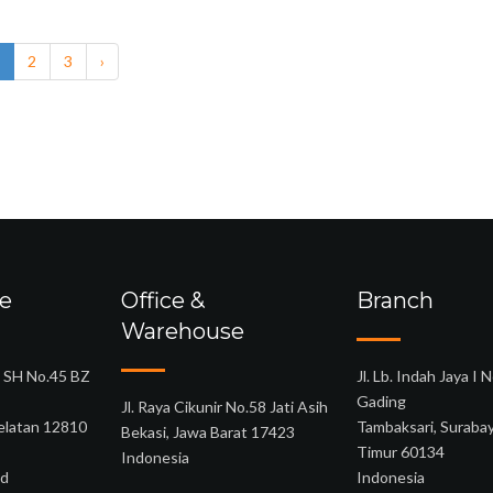
2
3
›
ce
Office &
Branch
Warehouse
o SH No.45 BZ
Jl. Lb. Indah Jaya I N
Gading
Jl. Raya Cikunir No.58 Jati Asih
Selatan 12810
Tambaksari, Suraba
Bekasi, Jawa Barat 17423
Timur 60134
Indonesia
id
Indonesia