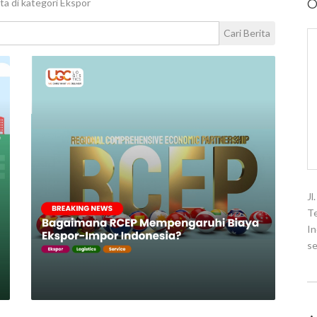
ta di kategori Ekspor
O
Cari Berita
Jl
Te
In
se