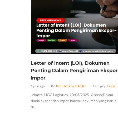
Letter of Intent (LOI), Dokumen
Penting Dalam Pengiriman Ekspor
Impor
1 year ago
|
By:
Rafli Daffa Falih Adilah
|
Category:
Ekspor
Jakarta, UGC Logistics, 10/03/2025 -&nbsp;Dalam
dunia ekspor dan impor, banyak dokumen yang harus
di...