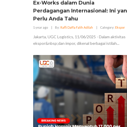
Ex-Works dalam Dunia
Perdagangan Internasional: Ini ya
Perlu Anda Tahu
1 year ago
|
By:
Rafli Daffa Falih Adilah
|
Category:
Ekspor
Jakarta, UGC Logistics, 11/06/2025 - Dalam aktivitas
ekspor&nbsp;dan impor, dikenal berbagai istilah...