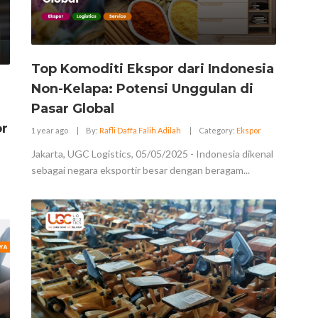
Top Komoditi Ekspor dari Indonesia
Non-Kelapa: Potensi Unggulan di
Pasar Global
r
1 year ago
|
By:
Rafli Daffa Falih Adilah
|
Category:
Ekspor
Jakarta, UGC Logistics, 05/05/2025 - Indonesia dikenal
sebagai negara eksportir besar dengan beragam...
h