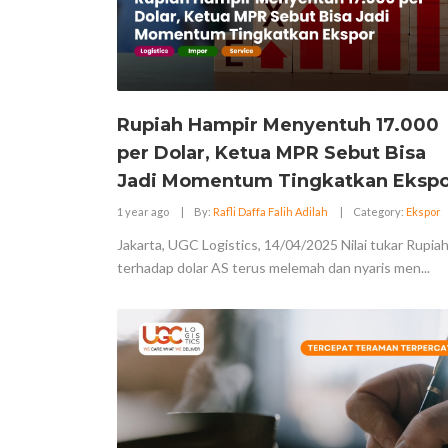
Rupiah Hampir Menyentuh 17.000
per Dolar, Ketua MPR Sebut Bisa
Jadi Momentum Tingkatkan Ekspo
1 year ago
|
By:
Rafli Daffa Falih Adilah
|
Category:
Ekspor
Jakarta, UGC Logistics, 14/04/2025 Nilai tukar Rupia
terhadap dolar AS terus melemah dan nyaris men...